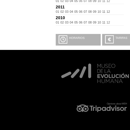
01
02
03
04
05
06
07
08
09
10
11
12
2011
01
02
03
04
05
06
07
08
09
10
11
12
2010
01
02
03
04
05
06
07
08
09
10
11
12
HORARIOS
TARIFAS
Opinions about MEH