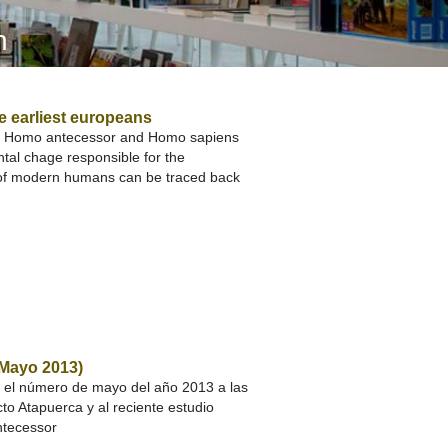
A SUA VISITA
n
您的訪問
e earliest europeans
h in Homo antecessor and Homo sapiens
tal chage responsible for the
y of modern humans can be traced back
(Mayo 2013)
a el número de mayo del año 2013 a las
to Atapuerca y al reciente estudio
ntecessor