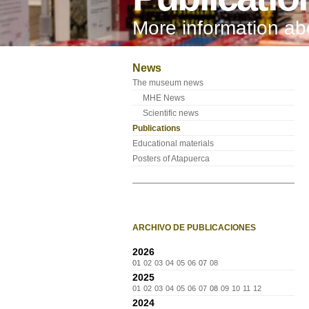
More information a
News
The museum news
MHE News
Scientific news
Publications
Educational materials
Posters of Atapuerca
ARCHIVO DE PUBLICACIONES
2026
01
02
03
04
05
06
07
08
2025
01
02
03
04
05
06
07
08
09
10
11
12
2024