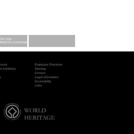
ITA CON
CROEXPLICACIONES
hours
Employee Practicies
 exhibition
Sitemap
Contact
a
Legal information
Accessibility
Links