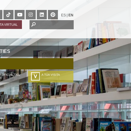
ES
|
EN
ITA VIRTUAL
TIES
 OFICIAL DEL
A TÚA VISITA
H
ZURE BISITALDIA
VOTRE VISITE
DEIN BESUCH
LA VOSTRA VISITA