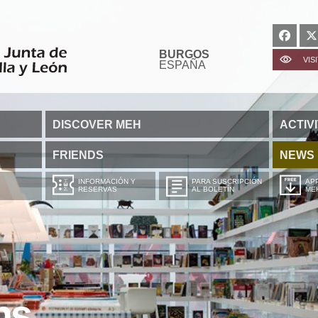
BURGOS
VIS
ESPAÑA
DISCOVER MEH
ACTIVI
FRIENDS
NEWS
INFORMACIÓN Y
PARA SUSCRIPCIÓN
APP
RESERVAS
AL BOLETÍN
ME
ns