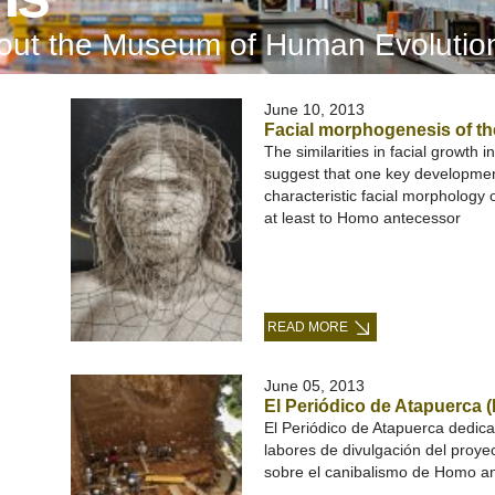
bout the Museum of Human Evolutio
June 10, 2013
Facial morphogenesis of th
The similarities in facial growt
suggest that one key developmen
characteristic facial morpholog
at least to Homo antecessor
READ MORE
June 05, 2013
El Periódico de Atapuerca 
El Periódico de Atapuerca dedic
labores de divulgación del proyec
sobre el canibalismo de Homo a