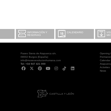
INFORMACIÓN Y
CALENDARIO
VIS
RESERVAS
MI
Paseo Sierra de Atapuerca s/n.
Opening 
09002 Burgos (España)
Permanent
info@museoevolucionhumana.com
Calendar
Tel: +34 947 421 000
Atapuerc
Activities
News