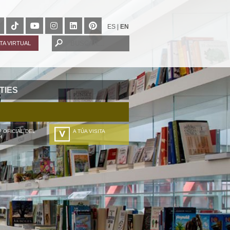
ES
|
EN
ITA VIRTUAL
TIES
 OFICIAL DEL
A TÚA VISITA
H
ZURE BISITALDIA
VOTRE VISITE
DEIN BESUCH
LA VOSTRA VISITA