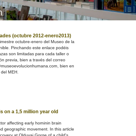
A SUA VISITA
n
您的訪問
ades (octubre 2012-enero2013)
trimestre octubre-enero del Museo de la
ible. Pinchando este enlace podéis
azas son limitadas para cada taller o
ón previa, bien a través del correo
s@museoevolucionhumana.com, bien en
n del MEH.
s on a 1,5 million year old
or affecting early hominin brain
nd geographic movement. In this article
covery at Olduvai Gorge of a child's