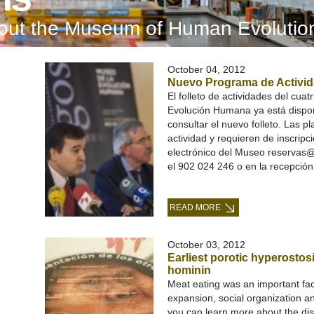
bout the Museum of Human Evolutio
October 04, 2012
Nuevo Programa de Activid
El folleto de actividades del cua
Evolución Humana ya está dispon
consultar el nuevo folleto. Las pl
actividad y requieren de inscripci
electrónico del Museo reserva
el 902 024 246 o en la recepció
READ MORE
October 03, 2012
Earliest porotic hyperostosi
hominin
Meat eating was an important fact
expansion, social organization a
you can learn more about the dis