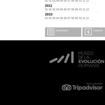
01
02
03
04
05
06
07
08
09
10
11
12
2011
01
02
03
04
05
06
07
08
09
10
11
12
2010
01
02
03
04
05
06
07
08
09
10
11
12
HORARIOS
TARIFAS
Opinions about MEH