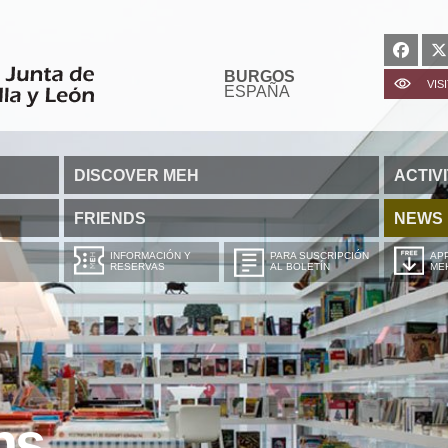
BURGOS
VIS
ESPAÑA
DISCOVER MEH
ACTIVI
FRIENDS
NEWS
INFORMACIÓN Y
PARA SUSCRIPCIÓN
APP
RESERVAS
AL BOLETÍN
ME
ns