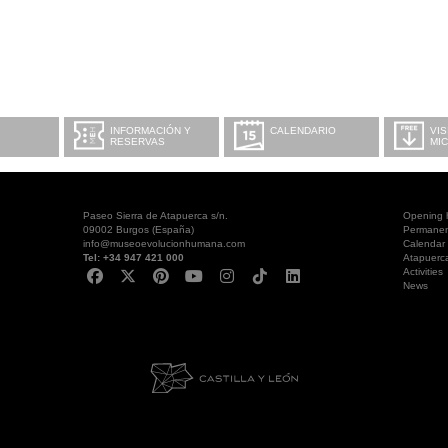
INFORMACIÓN Y
CALENDARIO
VIS
RESERVAS
MI
Paseo Sierra de Atapuerca s/n.
Opening 
09002 Burgos (España)
Permanent
info@museoevolucionhumana.com
Calendar
Tel: +34 947 421 000
Atapuerc
Activities
News