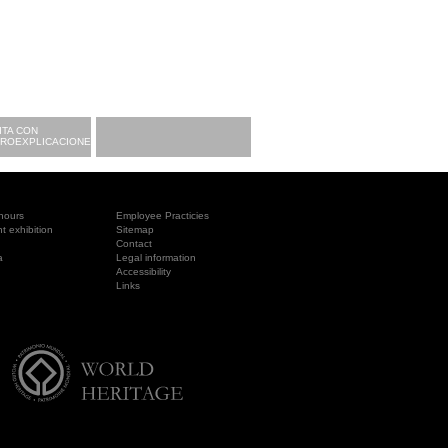
ITA CON
CROEXPLICACIONES
hours
Employee Practicies
 exhibition
Sitemap
Contact
a
Legal information
Accessibility
Links