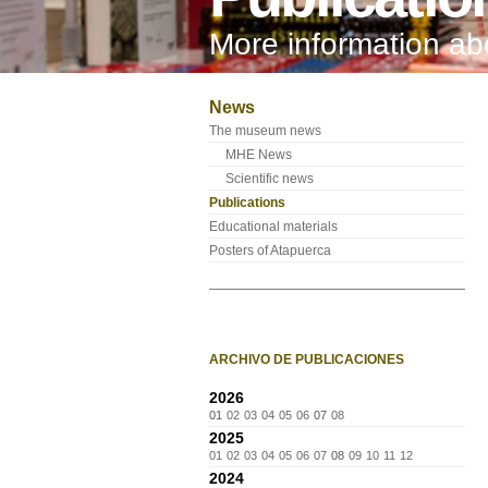
More information a
News
The museum news
MHE News
Scientific news
Publications
Educational materials
Posters of Atapuerca
ARCHIVO DE PUBLICACIONES
2026
01
02
03
04
05
06
07
08
2025
01
02
03
04
05
06
07
08
09
10
11
12
2024