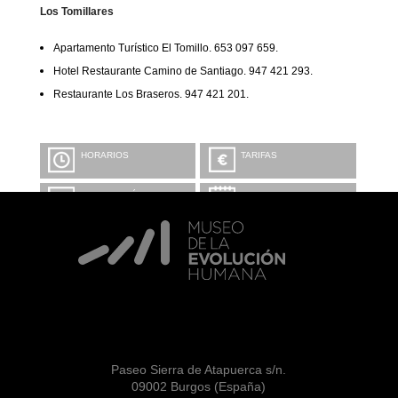
Los Tomillares
Apartamento Turístico El Tomillo. 653 097 659.
Hotel Restaurante Camino de Santiago. 947 421 293.
Restaurante Los Braseros. 947 421 201.
HORARIOS
TARIFAS
INFORMACIÓN Y
CALENDARIO
RESERVAS
VISITA CON
MICROEXPLICACIONES
Paseo Sierra de Atapuerca s/n.
09002 Burgos (España)