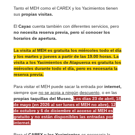
Tanto el MEH como el CAREX y los Yacimientos tienen
sus
propias visitas.
El
Cayac
cuenta también con diferentes servicios, pero
no necesita reserva previa, pero sí conocer los
horarios de apertura.
La visita al MEH es gratuita los miércoles todo el día
y los martes y jueves a partir de las 19.00 horas. La
visita a los Yacimientos de Atapuerca es gratuita los
miércoles durante todo el día, pero es necesaria la
reserva previa.
Para visitar el MEH puede sacar la entrada por
internet,
siempre que
no se acoja a ningún
descuento
, o en las
propias taquillas del Museo.
Los días 23 de abril, 18
de mayo (en 2026 al ser lunes el MEH no abre), 12
de octubre y 6 de diciembre el acceso al MEH es
gratuito y no están disponibles las entradas por
internet.
Para el
CAREX y los Yacimientos
es necesaria la