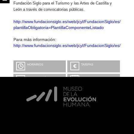
Fundación Siglo para el Turismo y las Artes de Castilla y
León a través de convocatorias públicas.
http://www.fundacionsiglo.es/web/jcyl/FundacionSiglo/es/Plant
plantillaObligatoria=PlantillaComponenteListado
Para más información:
http://www.fundacionsiglo.es/web/jcyl/FundacionSiglo/es/Plant
HORARIOS
TARIFAS
INFORMACIÓN Y
CALENDARIO
RESERVAS
VISITA CON
MICROEXPLICACIONES