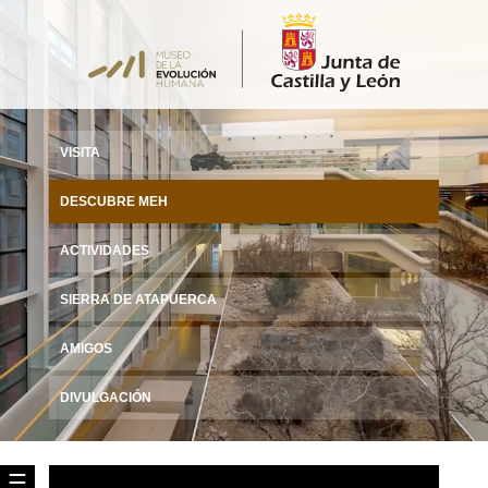
VISITA
DESCUBRE MEH
ACTIVIDADES
SIERRA DE ATAPUERCA
AMIGOS
DIVULGACIÓN
☰