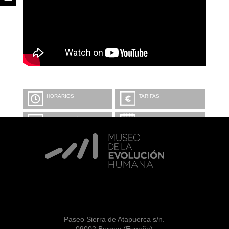
HORARIOS
TARIFAS
INFORMACIÓN Y
CALENDARIO
RESERVAS
VISITA CON
MICROEXPLICACIONES
Paseo Sierra de Atapuerca s/n.
09002 Burgos (España)