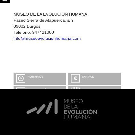
MUSEO DE LA EVOLUCIÓN HUMANA
Paseo Sierra de Atapuerca, s/n
09002 Burgos
Teléfono: 947421000
info@museoevolucionhumana.com
CÓMO LLEGAR
HORARIOS
TARIFAS
INFORMACIÓN Y
CALENDARIO
RESERVAS
VISITA CON
MICROEXPLICACIONES