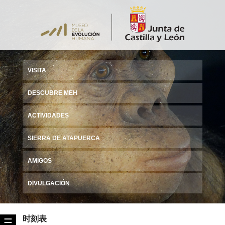
VISITA
DESCUBRE MEH
ACTIVIDADES
SIERRA DE ATAPUERCA
AMIGOS
DIVULGACIÓN
时刻表
☰