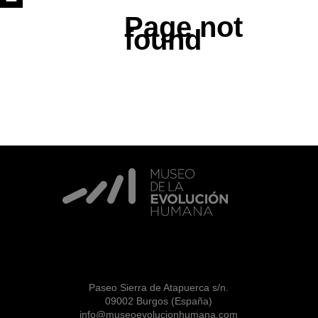
Page not
found
Paseo Sierra de Atapuerca s/n.
09002 Burgos (España)
info@museoevolucionhumana.com