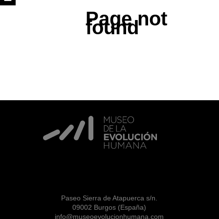
Page not
found
Paseo Sierra de Atapuerca s/n.
09002 Burgos (España)
info@museoevolucionhumana.com