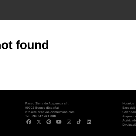
ot found
Paseo Sierra de Atapuerca s/n.
Horarios
09002 Burgos (España)
Exposici
info@museoevolucionhumana.com
Calendari
Tel: +34 947 421 000
Atapuerc
Actividad
Divulgaci