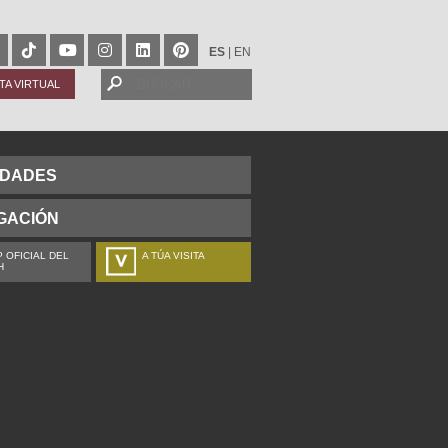
ES
|
EN
ITA VIRTUAL
IDADES
GACIÓN
 OFICIAL DEL
A TÚA VISITA
H
ZURE BISITALDIA
VOTRE VISITE
DEIN BESUCH
LA VOSTRA VISITA