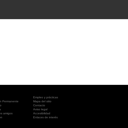
A SUA VISITA
您的訪問
Empleo y prácticas
ón Permanente
Mapa del sitio
o
Contacto
a
Aviso legal
es amigos
Accesibilidad
ón
Enlaces de interés