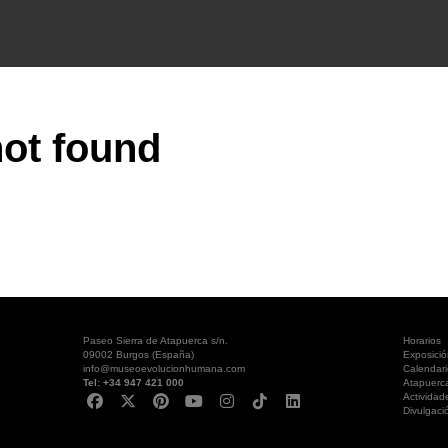
ot found
Paseo Sierra de Atapuerca s/n.
Horarios
09002 Burgos (España)
Exposici
info@museoevolucionhumana.com
Calendari
Tel: +34 947 421 000
Atapuerc
Actividad
Divulgaci