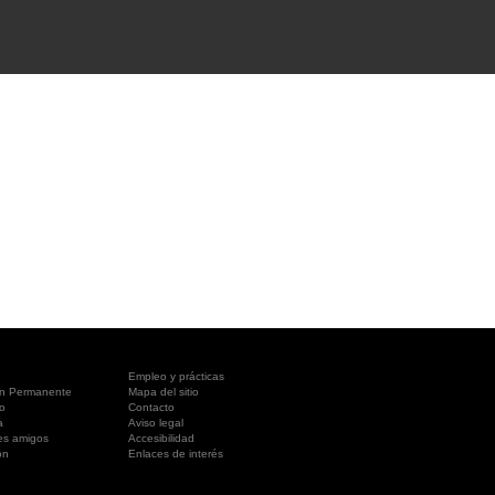
A SUA VISITA
您的訪問
Empleo y prácticas
ón Permanente
Mapa del sitio
o
Contacto
a
Aviso legal
es amigos
Accesibilidad
ón
Enlaces de interés