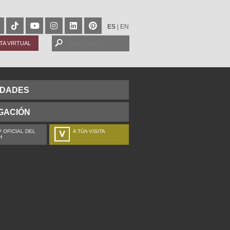
ES
|
EN
ITA VIRTUAL
IDADES
GACIÓN
 OFICIAL DEL
A TÚA VISITA
H
ZURE BISITALDIA
VOTRE VISITE
DEIN BESUCH
LA VOSTRA VISITA