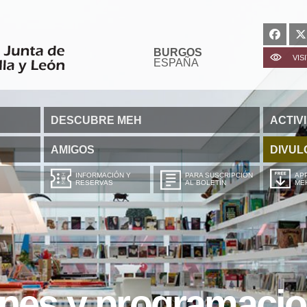
BURGOS
VIS
ESPAÑA
DESCUBRE MEH
ACTIV
AMIGOS
DIVUL
INFORMACIÓN Y
PARA SUSCRIPCIÓN
APP
RESERVAS
AL BOLETÍN
ME
ones y programaci