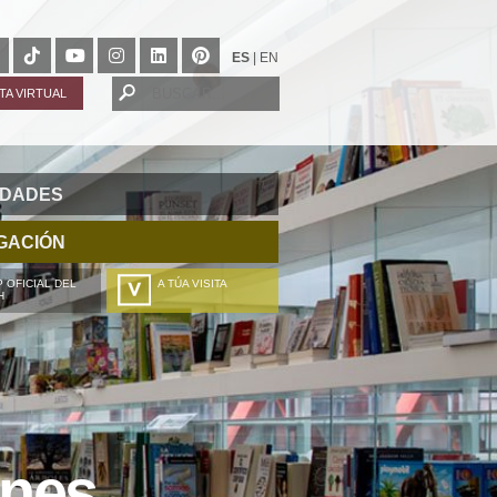
ES
|
EN
ITA VIRTUAL
IDADES
GACIÓN
 OFICIAL DEL
A TÚA VISITA
H
ZURE BISITALDIA
VOTRE VISITE
DEIN BESUCH
LA VOSTRA VISITA
ones