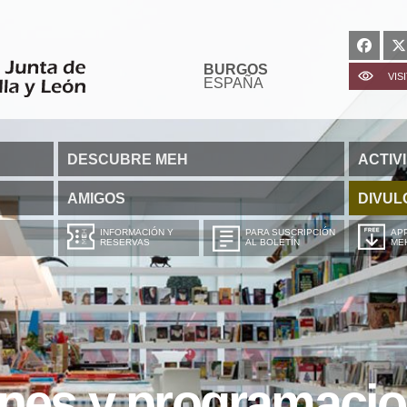
BURGOS
VIS
ESPAÑA
DESCUBRE MEH
ACTIV
AMIGOS
DIVUL
INFORMACIÓN Y
PARA SUSCRIPCIÓN
APP
RESERVAS
AL BOLETÍN
ME
ones y programaci