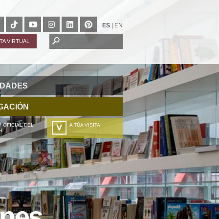
ES
|
EN
ITA VIRTUAL
IDADES
GACIÓN
 OFICIAL DEL
A TÚA VISITA
H
ZURE BISITALDIA
VOTRE VISITE
DEIN BESUCH
LA VOSTRA VISITA
ones