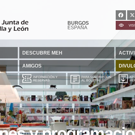
BURGOS
VIS
ESPAÑA
DESCUBRE MEH
ACTIV
AMIGOS
DIVUL
INFORMACIÓN Y
PARA SUSCRIPCIÓN
APP
RESERVAS
AL BOLETÍN
ME
ones y programaci