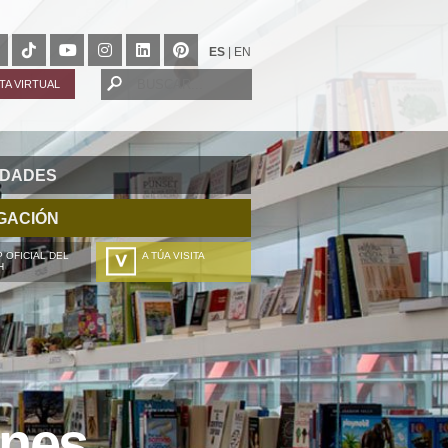
ES
|
EN
ITA VIRTUAL
IDADES
GACIÓN
 OFICIAL DEL
A TÚA VISITA
H
ZURE BISITALDIA
VOTRE VISITE
DEIN BESUCH
LA VOSTRA VISITA
ones