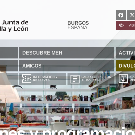
BURGOS
VIS
ESPAÑA
DESCUBRE MEH
ACTIV
AMIGOS
DIVUL
INFORMACIÓN Y
PARA SUSCRIPCIÓN
APP
RESERVAS
AL BOLETÍN
ME
ones y programaci