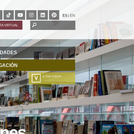
ES
|
EN
ITA VIRTUAL
IDADES
GACIÓN
 OFICIAL DEL
A TÚA VISITA
H
ZURE BISITALDIA
VOTRE VISITE
DEIN BESUCH
LA VOSTRA VISITA
ones