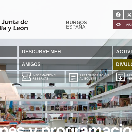
BURGOS
VIS
ESPAÑA
DESCUBRE MEH
ACTIV
AMIGOS
DIVUL
INFORMACIÓN Y
PARA SUSCRIPCIÓN
APP
RESERVAS
AL BOLETÍN
ME
ones y programaci