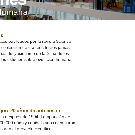
A SUA VISITA
 Humana
您的訪問
os
tos publicados por la revista Science
or colección de cráneos fósiles jamás
nes del yacimiento de la Sima de los
 los estudios sobre evolución humana
gos. 20 años de antecessor
sma después de 1994. La aparición de
800.000 años y canibalizados cambiaron
taron el proyecto científico.