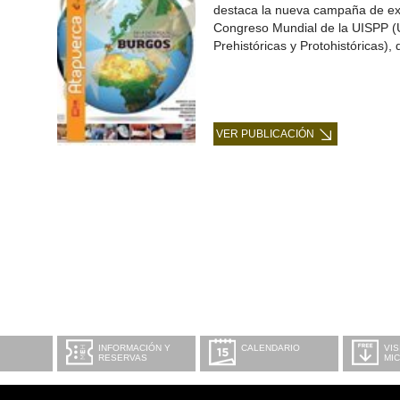
destaca la nueva campaña de exc
Congreso Mundial de la UISPP (U
Prehistóricas y Protohistóricas)
VER PUBLICACIÓN
INFORMACIÓN Y
CALENDARIO
VIS
RESERVAS
MI