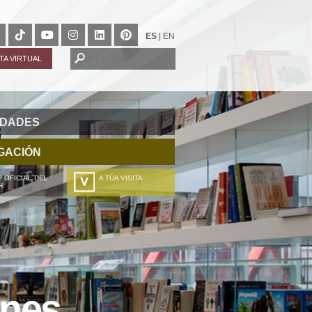
ES
|
EN
ITA VIRTUAL
IDADES
GACIÓN
 OFICIAL DEL
A TÚA VISITA
H
ZURE BISITALDIA
VOTRE VISITE
DEIN BESUCH
LA VOSTRA VISITA
ones