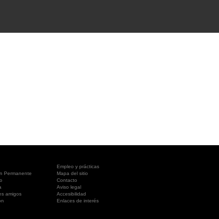
A SUA VISITA
您的訪問
Empleo y prácticas
ón Permanente
Mapa del sitio
o
Contacto
a
Aviso legal
es amigos
Accesibilidad
ón
Enlaces de interés