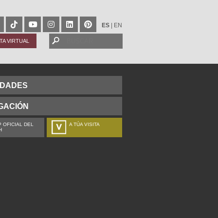
ES
|
EN
ITA VIRTUAL
IDADES
GACIÓN
 OFICIAL DEL
A TÚA VISITA
H
ZURE BISITALDIA
VOTRE VISITE
DEIN BESUCH
LA VOSTRA VISITA