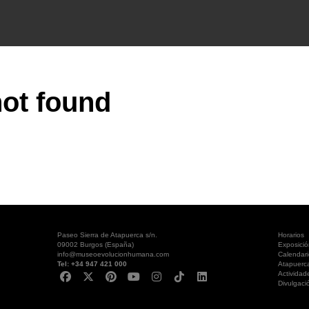
ot found
Paseo Sierra de Atapuerca s/n.
Horarios
09002 Burgos (España)
Exposici
info@museoevolucionhumana.com
Calendari
Tel: +34 947 421 000
Atapuerc
Actividad
Divulgaci