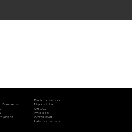
A SUA VISITA
您的訪問
Empleo y prácticas
ón Permanente
Mapa del sitio
o
Contacto
a
Aviso legal
es amigos
Accesibilidad
ón
Enlaces de interés