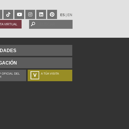
ES
|
EN
ITA VIRTUAL
IDADES
GACIÓN
 OFICIAL DEL
A TÚA VISITA
H
ZURE BISITALDIA
VOTRE VISITE
DEIN BESUCH
LA VOSTRA VISITA