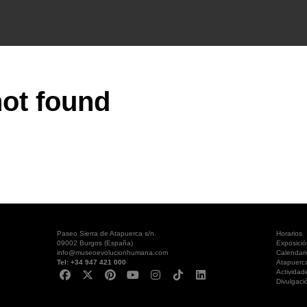
ot found
Paseo Sierra de Atapuerca s/n.
Horarios
09002 Burgos (España)
Exposici
info@museoevolucionhumana.com
Calendari
Tel: +34 947 421 000
Atapuerc
Actividad
Divulgaci