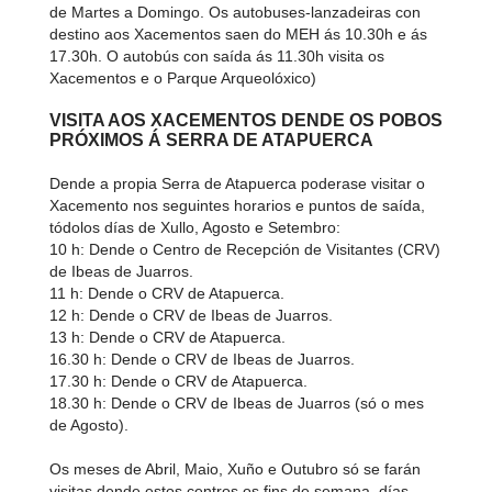
de Martes a Domingo. Os autobuses-lanzadeiras con
destino aos Xacementos saen do MEH ás 10.30h e ás
17.30h. O autobús con saída ás 11.30h visita os
Xacementos e o Parque Arqueolóxico)
VISITA AOS XACEMENTOS DENDE OS POBOS
PRÓXIMOS Á SERRA DE ATAPUERCA
Dende a propia Serra de Atapuerca poderase visitar o
Xacemento nos seguintes horarios e puntos de saída,
tódolos días de Xullo, Agosto e Setembro:
10 h: Dende o Centro de Recepción de Visitantes (CRV)
de Ibeas de Juarros.
11 h: Dende o CRV de Atapuerca.
12 h: Dende o CRV de Ibeas de Juarros.
13 h: Dende o CRV de Atapuerca.
16.30 h: Dende o CRV de Ibeas de Juarros.
17.30 h: Dende o CRV de Atapuerca.
18.30 h: Dende o CRV de Ibeas de Juarros (só o mes
de Agosto).
Os meses de Abril, Maio, Xuño e Outubro só se farán
visitas dende estos centros os fins de semana, días