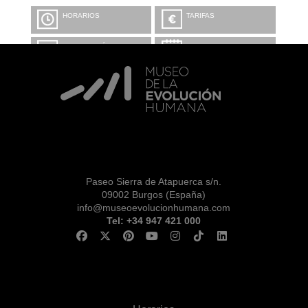
HORARIOS
TARIFAS
INFORMACIÓN Y
CALENDARIO
RESERVAS
VISITA CON
MICROEXPLICACIONES
Paseo Sierra de Atapuerca s/n.
09002 Burgos (España)
info@museoevolucionhumana.com
Tel: +34 947 421 000