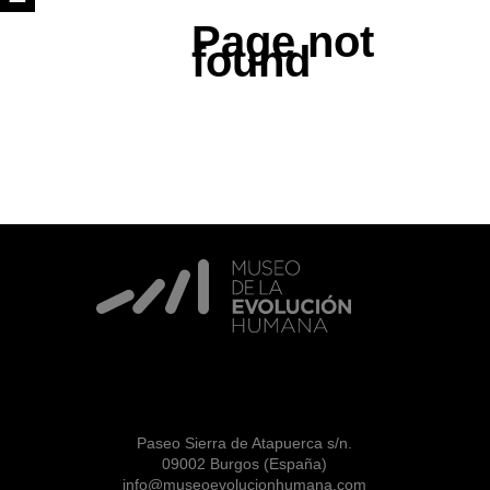
Page not
found
Paseo Sierra de Atapuerca s/n.
09002 Burgos (España)
info@museoevolucionhumana.com