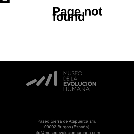
Page not
found
Paseo Sierra de Atapuerca s/n.
09002 Burgos (España)
info@museoevolucionhumana.com