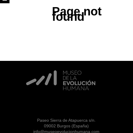
Page not
found
Paseo Sierra de Atapuerca s/n.
09002 Burgos (España)
info@museoevolucionhumana.com