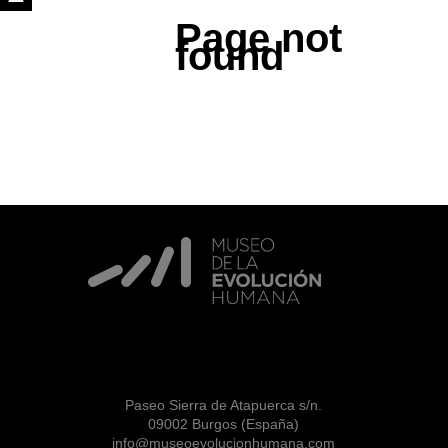
Page not
found
Paseo Sierra de Atapuerca s/n.
09002 Burgos (España)
info@museoevolucionhumana.com