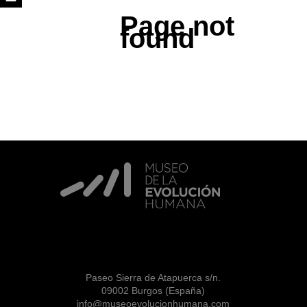
Page not
found
Paseo Sierra de Atapuerca s/n.
09002 Burgos (España)
info@museoevolucionhumana.com