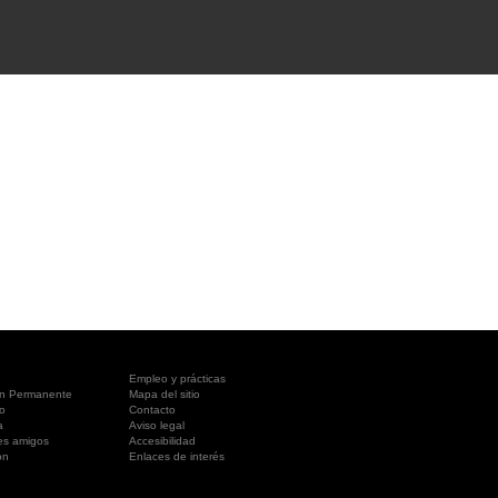
A SUA VISITA
您的訪問
Empleo y prácticas
ón Permanente
Mapa del sitio
o
Contacto
a
Aviso legal
es amigos
Accesibilidad
ón
Enlaces de interés