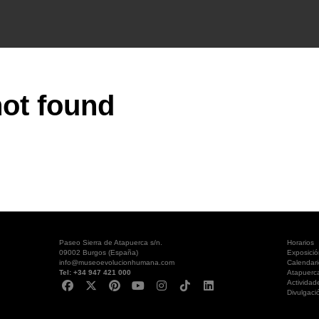
ot found
Paseo Sierra de Atapuerca s/n.
Horarios
09002 Burgos (España)
Exposici
info@museoevolucionhumana.com
Calendari
Tel: +34 947 421 000
Atapuerc
Actividad
Divulgaci