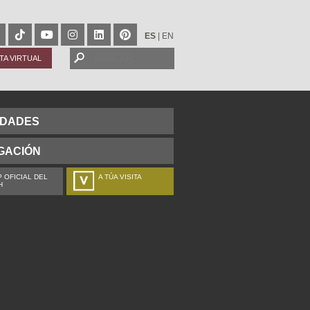
ES
|
EN
ITA VIRTUAL
IDADES
GACIÓN
 OFICIAL DEL
A TÚA VISITA
H
ZURE BISITALDIA
VOTRE VISITE
DEIN BESUCH
LA VOSTRA VISITA