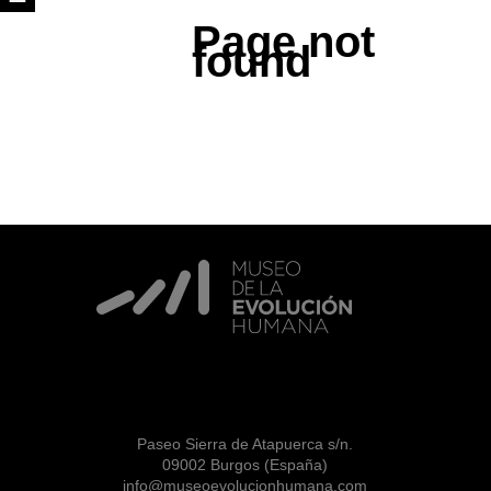
Page not
found
Paseo Sierra de Atapuerca s/n.
09002 Burgos (España)
info@museoevolucionhumana.com