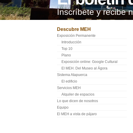
Inscríbete y recibe 
Descubre MEH
Exposición Permanente
Introducción
Top 10
Plano
Exposición online: Google Cultural
El MEH. Del Museo al Ágora
Sistema Atapuerca
El edificio
Servicios MEH
Alquiler de espacios
Lo que dicen de nosotros
Equipo
El MEH a vista de pájaro