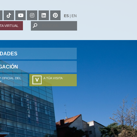
ES
|
EN
ITA VIRTUAL
IDADES
GACIÓN
 OFICIAL DEL
A TÚA VISITA
H
ZURE BISITALDIA
VOTRE VISITE
DEIN BESUCH
LA VOSTRA VISITA