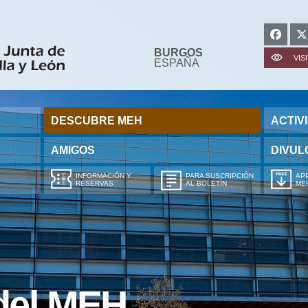
BURGOS
VIS
ESPAÑA
DESCUBRE MEH
ACTIV
AMIGOS
DIVUL
INFORMACIÓN Y
PARA SUSCRIPCIÓN
APP
RESERVAS
AL BOLETÍN
ME
 del MEH