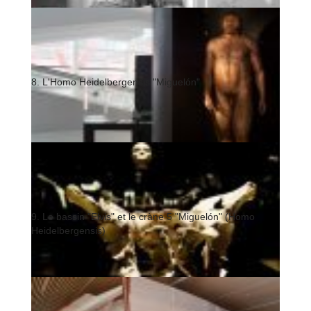
8. L'Homo Heidelbergensis "Miguelón"
9. Le bassin "Elvis" et le cràne 5 "Miguelón" (Homo
Heidelbergensis)