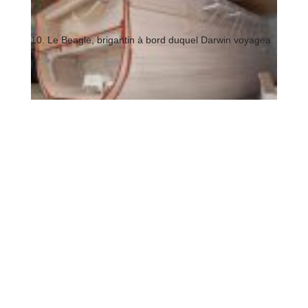
10. Le Beagle, brigantin à bord duquel Darwin voyagea