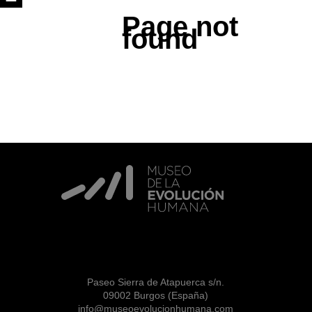
Page not
found
Paseo Sierra de Atapuerca s/n.
09002 Burgos (España)
info@museoevolucionhumana.com