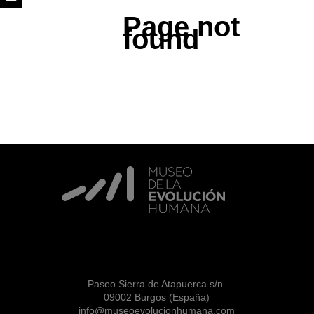
Page not
found
Paseo Sierra de Atapuerca s/n.
09002 Burgos (España)
info@museoevolucionhumana.com