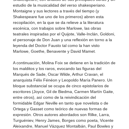
estudio de la musicalidad del verso shakesperiano.
Montaigne y sus lectores a través del tiempo (y
Shakespeare fue uno de los primeros) abren esta
recopilación, en la que se da relieve a la literatura
escénica, con trabajos sobre Marlowe, las obras
teatrales inspiradas por el Quijote, Valle-Inclán, Goldoni,
el personaje de Don Juan y una reflexión en torno a la
leyenda del Doctor Fausto tal como la han visto
Marlowe, Goethe, Benavente y David Mamet.
A continuación, Molina Foix se detiene en la tradición de
los malditos y los raros, evocando las figuras del
Marqués de Sade, Oscar Wilde, Arthur Cravan, el
anarquista Félix Fénéon y Leopoldo María Panero. Un
bloque substancial se ocupa de cinco epistolarios de
escritores (Joyce, Gil de Biedma, Carmen Martín Gaite,
entre otros), así como de la reivindicación del
formidable Edgar Neville en tanto que novelista o de
Ortega y Gasset como teórico de nuevas formas de
expresión. Otros autores abordados son Rilke, Larra,
Turguéniev, Henry James, Borges como poeta, Vicente
Aleixandre, Manuel Vázquez Montalbán, Paul Bowles y