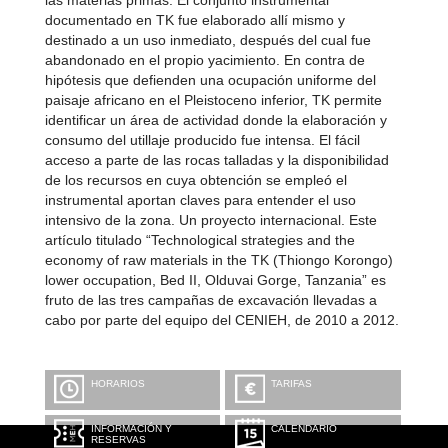
las materias primas. El conjunto instrumental
documentado en TK fue elaborado allí mismo y
destinado a un uso inmediato, después del cual fue
abandonado en el propio yacimiento. En contra de
hipótesis que defienden una ocupación uniforme del
paisaje africano en el Pleistoceno inferior, TK permite
identificar un área de actividad donde la elaboración y
consumo del utillaje producido fue intensa. El fácil
acceso a parte de las rocas talladas y la disponibilidad
de los recursos en cuya obtención se empleó el
instrumental aportan claves para entender el uso
intensivo de la zona. Un proyecto internacional. Este
artículo titulado “Technological strategies and the
economy of raw materials in the TK (Thiongo Korongo)
lower occupation, Bed II, Olduvai Gorge, Tanzania” es
fruto de las tres campañas de excavación llevadas a
cabo por parte del equipo del CENIEH, de 2010 a 2012.
HORARIOS
TARIFAS
INFORMACIÓN Y
CALENDARIO
RESERVAS