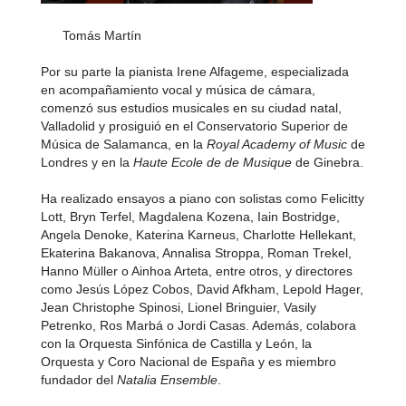
Tomás Martín
Por su parte la pianista Irene Alfageme, especializada
en acompañamiento vocal y música de cámara,
comenzó sus estudios musicales en su ciudad natal,
Valladolid y prosiguió en el Conservatorio Superior de
Música de Salamanca, en la
Royal Academy of Music
de
Londres y en la
Haute Ecole de de Musique
de Ginebra.
Ha realizado ensayos a piano con solistas como Felicitty
Lott, Bryn Terfel, Magdalena Kozena, Iain Bostridge,
Angela Denoke, Katerina Karneus, Charlotte Hellekant,
Ekaterina Bakanova, Annalisa Stroppa, Roman Trekel,
Hanno Müller o Ainhoa Arteta, entre otros, y directores
como Jesús López Cobos, David Afkham, Lepold Hager,
Jean Christophe Spinosi, Lionel Bringuier, Vasily
Petrenko, Ros Marbá o Jordi Casas. Además, colabora
con la Orquesta Sinfónica de Castilla y León, la
Orquesta y Coro Nacional de España y es miembro
fundador del
Natalia Ensemble
.