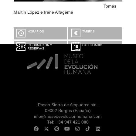
Tomás
Martín López e Irene Alfageme
HORARIOS
TARIFAS
INFORMACIÓN Y
CALENDARIO
RESERVAS
Paseo Sierra de Atapuerca s/n.
09002 Burgos (España)
info@museoevolucionhumana.com
Tel: +34 947 421 000