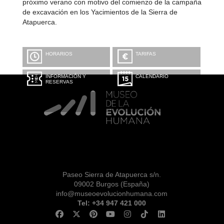
próximo verano con motivo del comienzo de la campaña
de excavación en los Yacimientos de la Sierra de
Atapuerca.
HORARIOS
TARIFAS
INFORMACIÓN Y
CALENDARIO
RESERVAS
Paseo Sierra de Atapuerca s/n.
09002 Burgos (España)
info@museoevolucionhumana.com
Tel: +34 947 421 000