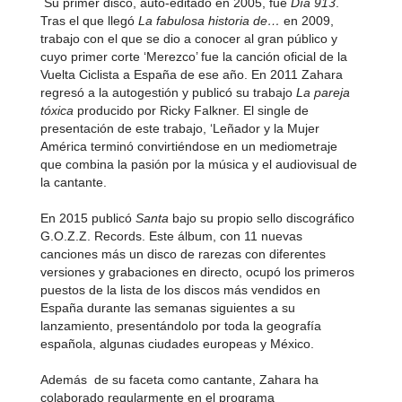
Su primer disco, auto-editado en 2005, fue
Día 913
.
Tras el que llegó
La fabulosa historia de…
en 2009,
trabajo con el que se dio a conocer al gran público y
cuyo primer corte ‘Merezco’ fue la canción oficial de la
Vuelta Ciclista a España de ese año. En 2011 Zahara
regresó a la autogestión y publicó su trabajo
La pareja
tóxica
producido por Ricky Falkner. El single de
presentación de este trabajo, ‘Leñador y la Mujer
América terminó convirtiéndose en un mediometraje
que combina la pasión por la música y el audiovisual de
la cantante.
En 2015 publicó
Santa
bajo su propio sello discográfico
G.O.Z.Z. Records. Este álbum, con 11 nuevas
canciones más un disco de rarezas con diferentes
versiones y grabaciones en directo, ocupó los primeros
puestos de la lista de los discos más vendidos en
España durante las semanas siguientes a su
lanzamiento, presentándolo por toda la geografía
española, algunas ciudades europeas y México.
Además de su faceta como cantante, Zahara ha
colaborado regularmente en el programa