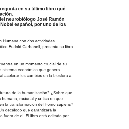
regunta en su último libro qué
zación.
a del neurobiólogo José Ramón
 Nobel español, por uno de los
ión Humana con dos actvidades
ático Eudald Carbonell, presenta su libro
ncuentra en un momento crucial de su
un sistema económico que genera
al acelerar los cambios en la biosfera a
uturo de la humanización? ¿Sobre que
humana, racional y crítica en que
en la transformación del Homo sapiens?
 Un decálogo que garantizará la
fuera de el. El libro está editado por