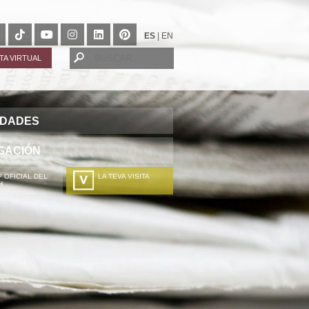
ES
|
EN
ITA VIRTUAL
IDADES
GACIÓN
 OFICIAL DEL
LA TEVA VISITA
H
A TÚA VISITA
ZURE BISITALDIA
VOTRE VISITE
DEIN BESUCH