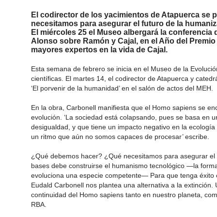
El codirector de los yacimientos de Atapuerca se p
necesitamos para asegurar el futuro de la humani
El miércoles 25 el Museo albergará la conferenci
Alonso sobre Ramón y Cajal, en el Año del Premio
mayores expertos en la vida de Cajal.
Esta semana de febrero se inicia en el Museo de la Evoluc
científicas. El martes 14, el codirector de Atapuerca y catedr
‘El porvenir de la humanidad’ en el salón de actos del MEH.
En la obra, Carbonell manifiesta que el Homo sapiens se e
evolución. ‘La sociedad está colapsando, pues se basa en 
desigualdad, y que tiene un impacto negativo en la ecología 
un ritmo que aún no somos capaces de procesar’ escribe.
¿Qué debemos hacer? ¿Qué necesitamos para asegurar el f
bases debe construirse el humanismo tecnológico —la forma 
evoluciona una especie competente— Para que tenga éxito 
Eudald Carbonell nos plantea una alternativa a la extinción.
continuidad del Homo sapiens tanto en nuestro planeta, como 
RBA.