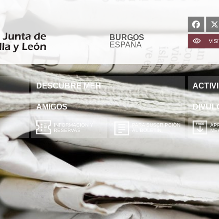
BURGOS
VIS
ESPAÑA
DESCUBRE MEH
ACTIV
AMIGOS
DIVUL
INFORMACIÓN Y
PARA SUSCRIPCIÓN
APP
RESERVAS
AL BOLETÍN
ME