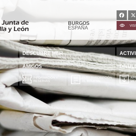
BURGOS
VIS
ESPAÑA
DESCUBRE MEH
ACTIV
AMIGOS
DIVUL
INFORMACIÓN Y
PARA SUSCRIPCIÓN
APP
RESERVAS
AL BOLETÍN
ME