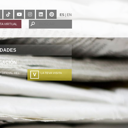
ES
|
EN
ITA VIRTUAL
IDADES
GACIÓN
 OFICIAL DEL
LA TEVA VISITA
H
A TÚA VISITA
ZURE BISITALDIA
VOTRE VISITE
DEIN BESUCH