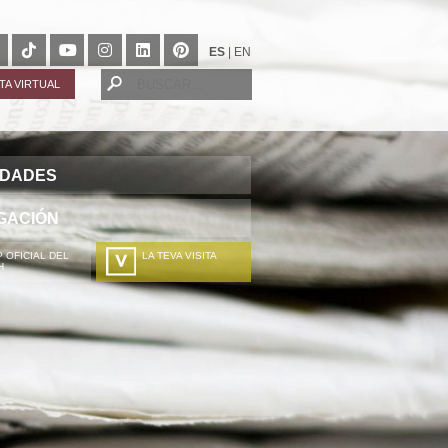
ES
|
EN
ITA VIRTUAL
IDADES
GACIÓN
 OFICIAL DEL
LA TEVA VISITA
H
A TÚA VISITA
ZURE BISITALDIA
VOTRE VISITE
DEIN BESUCH