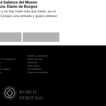
ace balance del Museo
ura. Diario de Burgos
s y no hay nada más que hacer, ya no
s. Compro una entrada y quiero obtener
Empleo y prácticas
ón Permanente
Mapa del sitio
o
Contacto
a
Aviso legal
es amigos
Accesibilidad
ón
Enlaces de interés