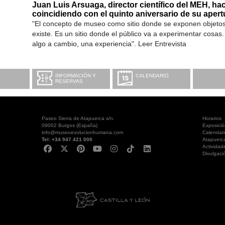
Juan Luis Arsuaga, director científico del MEH, h
coincidiendo con el quinto aniversario de su apert
"El concepto de museo como sitio donde se exponen objeto
existe. Es un sitio donde el público va a experimentar cosa
algo a cambio, una experiencia". Leer Entrevista
INFORMACIÓN Y
CALENDARIO
RESERVAS
Paseo Sierra de Atapuerca s/n.
Horarios
09002 Burgos (España)
Exposici
info@museoevolucionhumana.com
Calendari
Tel: +34 947 421 000
Atapuerc
Actividad
Divulgaci