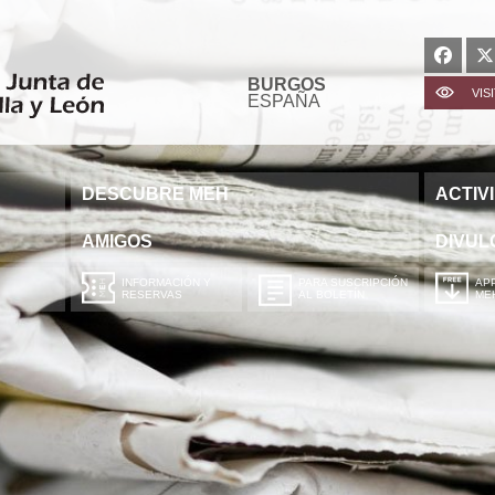
BURGOS
VIS
ESPAÑA
DESCUBRE MEH
ACTIV
AMIGOS
DIVUL
INFORMACIÓN Y
PARA SUSCRIPCIÓN
APP
RESERVAS
AL BOLETÍN
ME