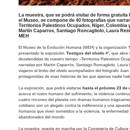
La muestra, que se podrá visitar de forma gratuita
el Museo, se compone de
40 fotografías
que narran
Territorios Palestinos Ocupados, Níger, Colombia y
Martín Caparros, Santiago Roncagliolo, Laura Res
MEH
El Museo de la Evolución Humana (MEH) y la organización ‘
presentado la exposición ‘
Testigos del olvido #’,
que abre 
desatendidas de nuestro tiempo –Territorios Palestinos Ocup
narradas por Martín Caparrós, Santiago Roncagliolo, Laura
viajaron al limbo del olvido acompañados del fotógrafo Juan
protagonistas de esas historias de las que apenas nadie hab
La exposición, que podrá visitarse
hasta el próximo 23 de 
acerca el rostro humano del sufrimiento, la violencia contin
cuatro rincones del planeta con dramas humanos trágicamente
cotidiano son un alegato contra la indiferencia y una apuest
humanos que viven sometidos a la violencia, la enfermedad y
abandonados del mundo.
La muestra, puesta en marcha por la Consejería de Cultur