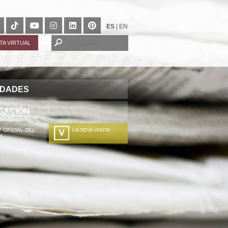
ES
|
EN
ITA VIRTUAL
IDADES
GACIÓN
 OFICIAL DEL
LA TEVA VISITA
H
A TÚA VISITA
ZURE BISITALDIA
VOTRE VISITE
DEIN BESUCH