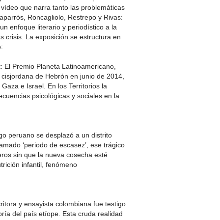
 vídeo que narra tanto las problemáticas
Caparrós, Roncagliolo, Restrepo y Rivas:
n enfoque literario y periodístico a la
 crisis. La exposición se estructura en
:
s:
El Premio Planeta Latinoamericano,
ad cisjordana de Hebrón en junio de 2014,
Gaza e Israel. En los Territorios la
cuencias psicológicas y sociales en la
go peruano se desplazó a un distrito
 llamado ‘periodo de escasez’, ese trágico
neros sin que la nueva cosecha esté
rición infantil, fenómeno
ritora y ensayista colombiana fue testigo
ía del país etíope. Esta cruda realidad