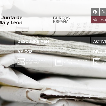
BURGOS
VIS
ESPAÑA
DESCUBRE MEH
ACTIV
AMIGOS
DIVUL
INFORMACIÓN Y
PARA SUSCRIPCIÓN
APP
RESERVAS
AL BOLETÍN
ME