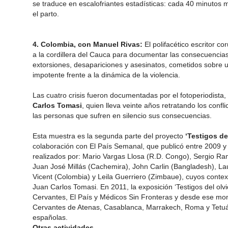
se traduce en escalofriantes estadísticas: cada 40 minutos
el parto.
4. Colombia, con Manuel Rivas:
El polifacético escritor 
a la cordillera del Cauca para documentar las consecuencias
extorsiones, desapariciones y asesinatos, cometidos sobre u
impotente frente a la dinámica de la violencia.
Las cuatro crisis fueron documentadas por el fotoperiodista,
Carlos Tomasi
, quien lleva veinte años retratando los conf
las personas que sufren en silencio sus consecuencias.
Esta muestra es la segunda parte del proyecto
‘Testigos de
colaboración con El País Semanal, que publicó entre 2009 y 
realizados por: Mario Vargas Llosa (R.D. Congo), Sergio Ra
Juan José Millás (Cachemira), John Carlin (Bangladesh), L
Vicent (Colombia) y Leila Guerriero (Zimbaue), cuyos contex
Juan Carlos Tomasi. En 2011, la exposición ‘Testigos del olvid
Cervantes, El País y Médicos Sin Fronteras y desde ese mome
Cervantes de Atenas, Casablanca, Marrakech, Roma y Tetuá
españolas.
Otras actividades