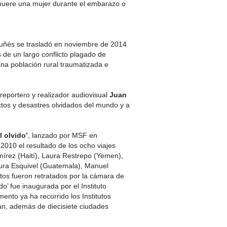
 muere una mujer durante el embarazo o
coruñés se trasladó en noviembre de 2014
 de un largo conflicto plagado de
na población rural traumatizada e
 reportero y realizador audiovisual
Juan
lictos y desastres olvidados del mundo y a
l olvido’
, lanzado por MSF en
2010 el resultado de los ocho viajes
mírez (Haití), Laura Restrepo (Yemen),
aura Esquivel (Guatemala), Manuel
tos fueron retratados por la cámara de
o’ fue inaugurada por el Instituto
nto ya ha recorrido los Institutos
n, además de diecisiete ciudades