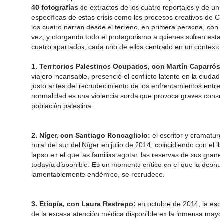
40 fotografías
de extractos de los cuatro reportajes y de un
específicas de estas crisis como los procesos creativos de 
los cuatro narran desde el terreno, en primera persona, con u
vez, y otorgando todo el protagonismo a quienes sufren estas
cuatro apartados, cada uno de ellos centrado en un contexto
1. Territorios Palestinos Ocupados, con Martín Caparró
viajero incansable, presenció el conflicto latente en la ciud
justo antes del recrudecimiento de los enfrentamientos entre 
normalidad es una violencia sorda que provoca graves conse
población palestina.
2. Níger, con
Santiago Roncagliolo:
el escritor y dramatur
rural del sur del Níger en julio de 2014, coincidiendo con el
lapso en el que las familias agotan las reservas de sus gra
todavía disponible. Es un momento crítico en el que la desnut
lamentablemente endémico, se recrudece.
3. Etiopía, con Laura Restrepo:
en octubre de 2014, la esc
de la escasa atención médica disponible en la inmensa mayor