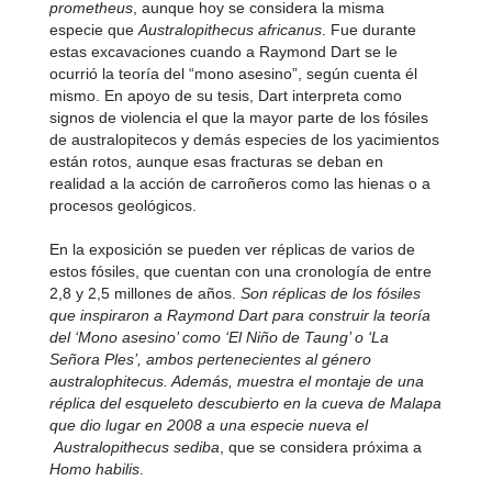
prometheus
, aunque hoy se considera la misma
especie que
Australopithecus africanus
. Fue durante
estas excavaciones cuando a Raymond Dart se le
ocurrió la teoría del “mono asesino”, según cuenta él
mismo. En apoyo de su tesis, Dart interpreta como
signos de violencia el que la mayor parte de los fósiles
de australopitecos y demás especies de los yacimientos
están rotos, aunque esas fracturas se deban en
realidad a la acción de carroñeros como las hienas o a
procesos geológicos.
En la exposición se pueden ver réplicas de varios de
estos fósiles, que cuentan con una cronología de entre
2,8 y 2,5 millones de años.
Son réplicas de los fósiles
que inspiraron a Raymond Dart para construir la teoría
del ‘Mono asesino’ como ‘El Niño de Taung’ o ‘La
Señora Ples’, ambos pertenecientes al género
australophitecus. Además, muestra el montaje de una
réplica del esqueleto descubierto en la cueva de Malapa
que dio lugar en 2008 a una especie nueva el
Australopithecus sediba
, que se considera próxima a
Homo habilis
.