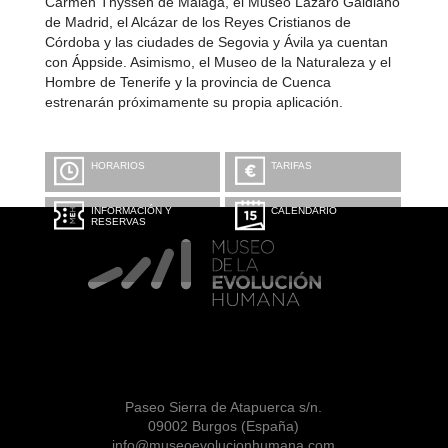
Carmen Thyssen de Málaga, el Museo Lázaro Galdiano
de Madrid, el Alcázar de los Reyes Cristianos de
Córdoba y las ciudades de Segovia y Ávila ya cuentan
con Áppside. Asimismo, el Museo de la Naturaleza y el
Hombre de Tenerife y la provincia de Cuenca
estrenarán próximamente su propia aplicación.
HORARIOS
TARIFAS
INFORMACIÓN Y
CALENDARIO
RESERVAS
Paseo Sierra de Atapuerca s/n.
09002 Burgos (España)
info@museoevolucionhumana.com