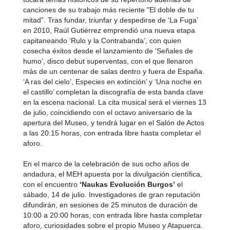
canciones de su trabajo más reciente "El doble de tu
mitad”. Tras fundar, triunfar y despedirse de ‘La Fuga’
en 2010, Raúl Gutiérrez emprendió una nueva etapa
capitaneando ‘Rulo y la Contrabanda’, con quien
cosecha éxitos desde el lanzamiento de ‘Señales de
humo’, disco debut superventas, con el que llenaron
más de un centenar de salas dentro y fuera de España.
‘A ras del cielo’, Especies en extinción’ y ‘Una noche en
el castillo’ completan la discografía de esta banda clave
en la escena nacional. La cita musical será el viernes 13
de julio, coincidiendo con el octavo aniversario de la
apertura del Museo, y tendrá lugar en el Salón de Actos
a las 20:15 horas, con entrada libre hasta completar el
aforo.
En el marco de la celebración de sus ocho años de
andadura, el MEH apuesta por la divulgación científica,
con el encuentro
‘Naukas Evolución Burgos’
el
sábado, 14 de julio. Investigadores de gran reputación
difundirán, en sesiones de 25 minutos de duración de
10:00 a 20:00 horas, con entrada libre hasta completar
aforo, curiosidades sobre el propio Museo y Atapuerca.