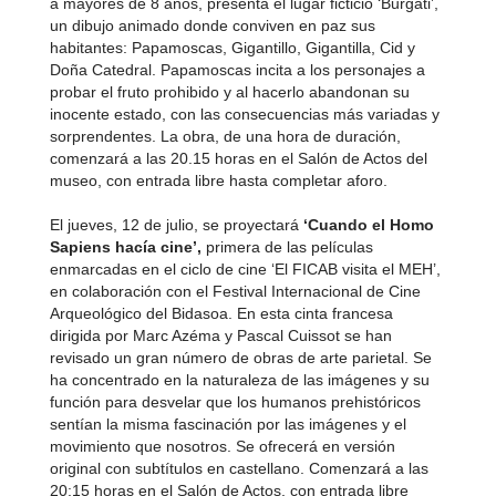
a mayores de 8 años, presenta el lugar ficticio ‘Burgati’,
un dibujo animado donde conviven en paz sus
habitantes: Papamoscas, Gigantillo, Gigantilla, Cid y
Doña Catedral. Papamoscas incita a los personajes a
probar el fruto prohibido y al hacerlo abandonan su
inocente estado, con las consecuencias más variadas y
sorprendentes. La obra, de una hora de duración,
comenzará a las 20.15 horas en el Salón de Actos del
museo, con entrada libre hasta completar aforo.
El jueves, 12 de julio, se proyectará
‘Cuando el Homo
Sapiens hacía cine’,
primera de las películas
enmarcadas en el ciclo de cine ‘El FICAB visita el MEH’,
en colaboración con el Festival Internacional de Cine
Arqueológico del Bidasoa. En esta cinta francesa
dirigida por Marc Azéma y Pascal Cuissot se han
revisado un gran número de obras de arte parietal. Se
ha concentrado en la naturaleza de las imágenes y su
función para desvelar que los humanos prehistóricos
sentían la misma fascinación por las imágenes y el
movimiento que nosotros. Se ofrecerá en versión
original con subtítulos en castellano. Comenzará a las
20:15 horas en el Salón de Actos, con entrada libre