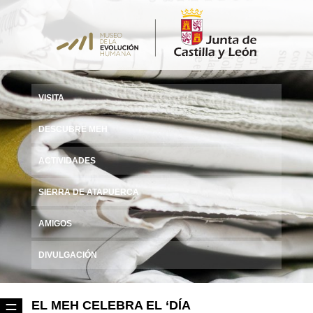
VISITA
DESCUBRE MEH
ACTIVIDADES
SIERRA DE ATAPUERCA
AMIGOS
DIVULGACIÓN
EL MEH CELEBRA EL ‘DÍA
☰