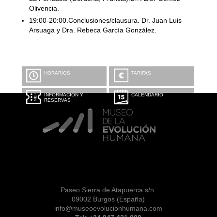
Olivencia.
19:00-20:00.Conclusiones/clausura. Dr. Juan Luis
Arsuaga y Dra. Rebeca García González.
HORARIOS
TARIFAS
INFORMACIÓN Y
CALENDARIO
RESERVAS
Paseo Sierra de Atapuerca s/n.
09002 Burgos (España)
info@museoevolucionhumana.com