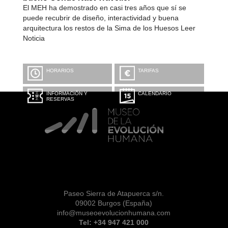
El MEH ha demostrado en casi tres años que sí se
puede recubrir de diseño, interactividad y buena
arquitectura los restos de la Sima de los Huesos Leer
Noticia
HORARIOS
TARIFAS
INFORMACIÓN Y
CALENDARIO
RESERVAS
Paseo Sierra de Atapuerca s/n.
09002 Burgos (España)
info@museoevolucionhumana.com
Tel: +34 947 421 000