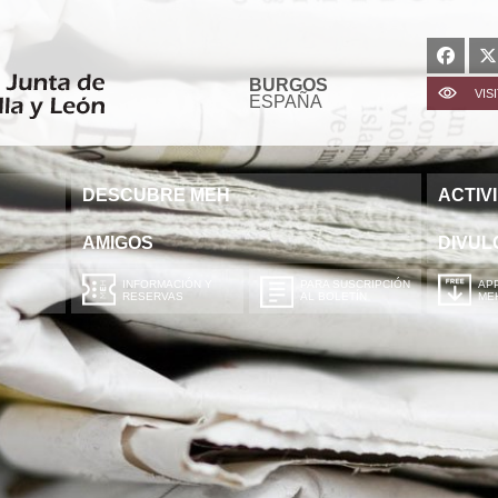
BURGOS
VIS
ESPAÑA
DESCUBRE MEH
ACTIV
AMIGOS
DIVUL
INFORMACIÓN Y
PARA SUSCRIPCIÓN
APP
RESERVAS
AL BOLETÍN
ME