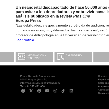
Un neandertal discapacitado de hace 50.000 años d
para evitar a los depredadores y sobrevivir hasta 
análisis publicado en la revista
Plos One
Europa Press
"Las debilidades, y especialmente su pérdida de audición, 
humanos arcaicos, muy difamados, los neandertales", según 
profesor de Antropología en la Universidad de Washington en
Leer Noticia
INFORMACIÓN Y
CALENDARIO
RESERVAS
Paseo Sierra de Atapuerca s/n.
Horarios
09002 Burgos (España)
Exposici
info@museoevolucionhumana.com
Calendari
Tel: +34 947 421 000
Atapuerc
Actividad
Divulgaci