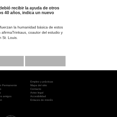
ebió recibir la ayuda de otros
los 40 años, indica un nuevo
refuerzan la humanidad básica de estos
afirmaTrinkaus, coautor del estudio y
 St. Louis.
Empleo y prácticas
ón Permanente
Mapa del sitio
o
Contacto
a
Aviso legal
es amigos
Accesibilidad
ón
Enlaces de interés