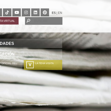
ES
|
EN
ITA VIRTUAL
IDADES
GACIÓN
 OFICIAL DEL
LA TEVA VISITA
H
A TÚA VISITA
ZURE BISITALDIA
VOTRE VISITE
DEIN BESUCH