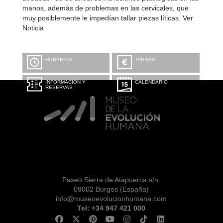
manos, además de problemas en las cervicales, que
muy posiblemente le impedían tallar piezas líticas. Ver
Noticia
HORARIOS
TARIFAS
INFORMACIÓN Y
CALENDARIO
RESERVAS
Paseo Sierra de Atapuerca s/n.
09002 Burgos (España)
info@museoevolucionhumana.com
Tel: +34 947 421 000