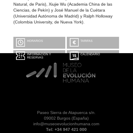
Natural, de Paris), Xiujie Wu (Academia China de las
Ciencias, de Pekín) y José Manuel de la Cuétara
(Universidad Autónoma de Madrid) y Ralph Holloway
(Colombia University, de Nueva York).
HORARIOS
TARIFAS
INFORMACIÓN Y
CALENDARIO
RESERVAS
Paseo Sierra de Atapuerca s/n.
09002 Burgos (España)
info@museoevolucionhumana.com
Tel: +34 947 421 000