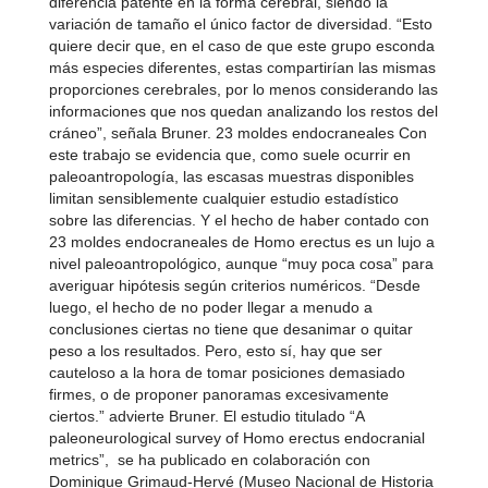
diferencia patente en la forma cerebral, siendo la
variación de tamaño el único factor de diversidad. “Esto
quiere decir que, en el caso de que este grupo esconda
más especies diferentes, estas compartirían las mismas
proporciones cerebrales, por lo menos considerando las
informaciones que nos quedan analizando los restos del
cráneo”, señala Bruner. 23 moldes endocraneales Con
este trabajo se evidencia que, como suele ocurrir en
paleoantropología, las escasas muestras disponibles
limitan sensiblemente cualquier estudio estadístico
sobre las diferencias. Y el hecho de haber contado con
23 moldes endocraneales de Homo erectus es un lujo a
nivel paleoantropológico, aunque “muy poca cosa” para
averiguar hipótesis según criterios numéricos. “Desde
luego, el hecho de no poder llegar a menudo a
conclusiones ciertas no tiene que desanimar o quitar
peso a los resultados. Pero, esto sí, hay que ser
cauteloso a la hora de tomar posiciones demasiado
firmes, o de proponer panoramas excesivamente
ciertos.” advierte Bruner. El estudio titulado “A
paleoneurological survey of Homo erectus endocranial
metrics”, se ha publicado en colaboración con
Dominique Grimaud-Hervé (Museo Nacional de Historia