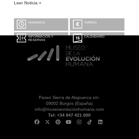
Leer Noticia >
HORARIOS
TARIFAS
INFORMACIÓN Y
CALENDARIO
RESERVAS
Paseo Sierra de Atapuerca s/n.
09002 Burgos (España)
info@museoevolucionhumana.com
Tel: +34 947 421 000