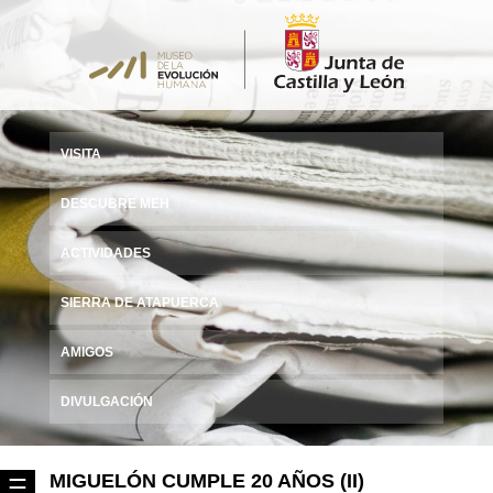
VISITA
DESCUBRE MEH
ACTIVIDADES
SIERRA DE ATAPUERCA
AMIGOS
DIVULGACIÓN
MIGUELÓN CUMPLE 20 AÑOS (II)
☰