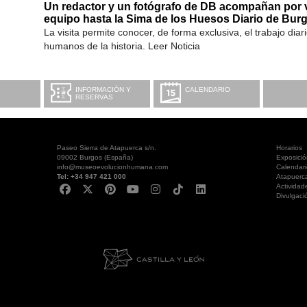
Un redactor y un fotógrafo de DB acompañan por 
equipo hasta la Sima de los Huesos Diario de Bur
La visita permite conocer, de forma exclusiva, el trabajo diar
humanos de la historia. Leer Noticia
INFORMACIÓN Y
CALENDARIO
RESERVAS
Paseo Sierra de Atapuerca s/n.
Horarios
09002 Burgos (España)
Exposici
info@museoevolucionhumana.com
Calendari
Tel: +34 947 421 000
Atapuerc
Actividad
Divulgaci