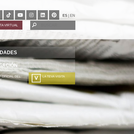
ES
|
EN
ITA VIRTUAL
IDADES
GACIÓN
 OFICIAL DEL
LA TEVA VISITA
H
A TÚA VISITA
ZURE BISITALDIA
VOTRE VISITE
DEIN BESUCH