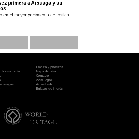
vez primera a Arsuaga y su
gos
io en el mayor yacimiento de fósiles
Empleo y prácticas
ón Permanente
Mapa del sitio
o
Contacto
a
Aviso legal
es amigos
Accesibilidad
ón
Enlaces de interés