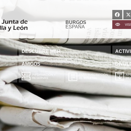
BURGOS
VIS
ESPAÑA
DESCUBRE MEH
ACTIV
AMIGOS
DIVUL
INFORMACIÓN Y
PARA SUSCRIPCIÓN
APP
RESERVAS
AL BOLETÍN
ME